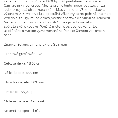
variantami motoru. V roce 1969 byl Z28 představen jako poslední
Camaro první generace. Mezi znalci je tento model považován za
jeden z nejlepších ze všech sérií. Masivní motor V8 small block s
výkonem 216 kW (294 k) a speciální výkonový paket pohánějí Camaro
Z28 do elitní ligy muscle cars, včetně sportovních pruhů na karoserii.
Nelze popřít ani motoristickou DNA dnes již vytouženého
sběratelského kousku. Použitý motor je oslabenou variantou
úspěšného a vysoce vyznamenaného Penske Camaro ze závodní
série
Značka: Bokerova manufaktura Solingen
Laserové gravírování: Ne
Celková délka: 18,60 cm
Délka čepele: 8,00 cm
Tloušťka čepele: 3,63 mm
Hmotnost: 99,00 g
Materiál čepele: Damašek
Materiál rukojeti: Hliník