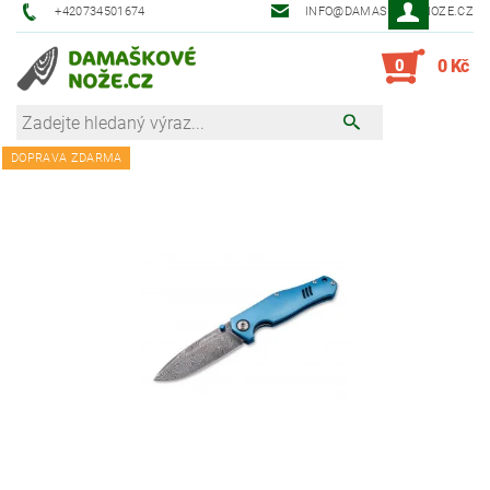
+420734501674
INFO@DAMASKOVE-NOZE.CZ
0
0 Kč
DOPRAVA ZDARMA