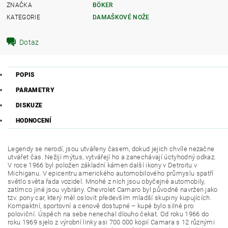
ZNAČKA
BÖKER
KATEGORIE
DAMAŠKOVÉ NOŽE
Dotaz
POPIS
PARAMETRY
DISKUZE
HODNOCENÍ
Legendy se nerodí, jsou utvářeny časem, dokud jejich chvíle nezačne
utvářet čas. Nežijí mýtus, vytvářejí ho a zanechávají úctyhodný odkaz.
V roce 1966 byl položen základní kámen další ikony v Detroitu v
Michiganu. V epicentru amerického automobilového průmyslu spatří
světlo světa řada vozidel. Mnohé z nich jsou obyčejné automobily,
zatímco jiné jsou vybrány. Chevrolet Camaro byl původně navržen jako
tzv. pony car, který měl oslovit především mladší skupiny kupujících.
Kompaktní, sportovní a cenově dostupné – kupé bylo silné pro
poloviční. Úspěch na sebe nenechal dlouho čekat. Od roku 1966 do
roku 1969 sjelo z výrobní linky asi 700 000 kopií Camara s 12 různými