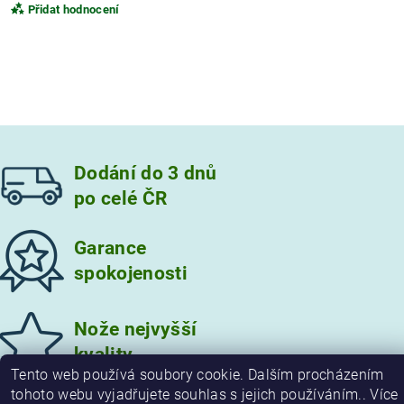
Přidat hodnocení
Dodání do 3 dnů
po celé ČR
Garance
spokojenosti
Vložením hodnocení souhlasíte s
podmínkami ochrany
osobních údajů
Nože nejvyšší
kvality
Tento web používá soubory cookie. Dalším procházením
tohoto webu vyjadřujete souhlas s jejich používáním.. Více