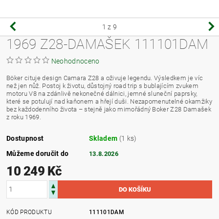
1
z 9
1969 Z28-DAMAŠEK 111101DAM
Neohodnoceno
Böker cituje design Camara Z28 a oživuje legendu. Výsledkem je víc
než jen nůž. Postoj k životu, důstojný road trip s bublajícím zvukem
motoru V8 na zdánlivě nekonečné dálnici, jemné sluneční paprsky,
které se potulují nad kaňonem a hřejí duši. Nezapomenutelné okamžiky
bez každodenního života – stejně jako mimořádný Boker Z28 Damašek
z roku 1969.
Dostupnost
Skladem
(1 ks)
Můžeme doručit do
13.8.2026
10 249 Kč
KÓD PRODUKTU
111101DAM