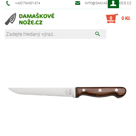
+420734501674
INFO@DAMASKOVE-NOZE.CZ
0
0 Kč