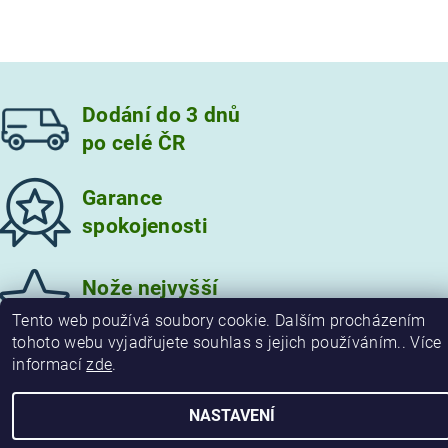
Dodání do 3 dnů
po celé ČR
Garance
spokojenosti
Vložením hodnocení souhlasíte s
podmínkami ochrany
osobních údajů
Nože nejvyšší
kvality
Tento web používá soubory cookie. Dalším procházením
tohoto webu vyjadřujete souhlas s jejich používáním.. Více
informací
zde
.
2026 © damaskove-noze.cz, všechna práva vyhrazena
NASTAVENÍ
Vytvořil Shoptet