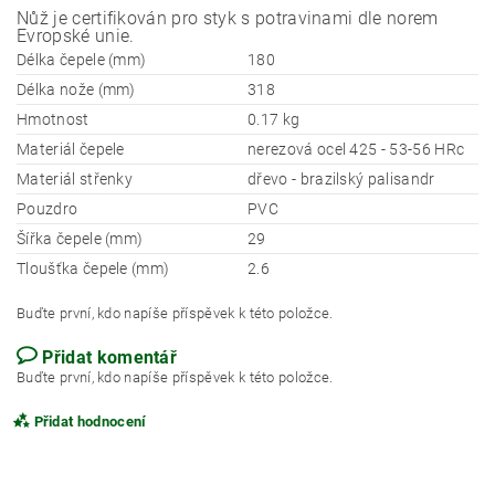
Nůž je certifikován pro styk s potravinami dle norem
Evropské unie.
Délka čepele (mm)
180
Délka nože (mm)
318
Hmotnost
0.17 kg
Materiál čepele
nerezová ocel 425 - 53-56 HRc
Materiál střenky
dřevo - brazilský palisandr
Pouzdro
PVC
Šířka čepele (mm)
29
Tloušťka čepele (mm)
2.6
Buďte první, kdo napíše příspěvek k této položce.
Přidat komentář
Buďte první, kdo napíše příspěvek k této položce.
Přidat hodnocení