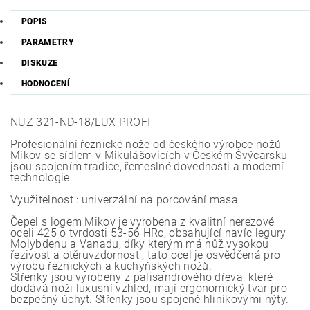
POPIS
PARAMETRY
DISKUZE
HODNOCENÍ
NUZ 321-ND-18/LUX PROFI
Profesionální řeznické nože od českého výrobce nožů
Mikov se sídlem v Mikulášovicích v Českém Švýcarsku
jsou spojením tradice, řemeslné dovednosti a moderní
technologie.
Využitelnost : univerzální na porcování masa
Čepel s logem Mikov je vyrobena z kvalitní nerezové
oceli 425 o tvrdosti 53-56 HRc, obsahující navíc legury
Molybdenu a Vanadu, díky kterým má nůž vysokou
řezivost a otěruvzdornost , tato ocel je osvědčená pro
výrobu řeznických a kuchyňských nožů.
Střenky jsou vyrobeny z palisandrového dřeva, které
dodává noži luxusní vzhled, mají ergonomický tvar pro
bezpečný úchyt. Střenky jsou spojené hliníkovými nýty.