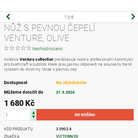
1
z 6
NŮŽ S PEVNOU ČEPELÍ
VENTURE, OLIVE
Neohodnoceno
Kolekce
Venture collection
predstavuje noze s profesionalni konstrukci
pro bushcraft a outdoor, ktere jsou jasnou odpovedi na soucasny trend
vyrazeni do divociny. Noze s pevnou cep
Dostupnost
Na objednávku
Můžeme doručit do
21.9.2026
1 680 Kč
KÓD PRODUKTU
3.0902.4
ZNAČKA
VICTORINOX