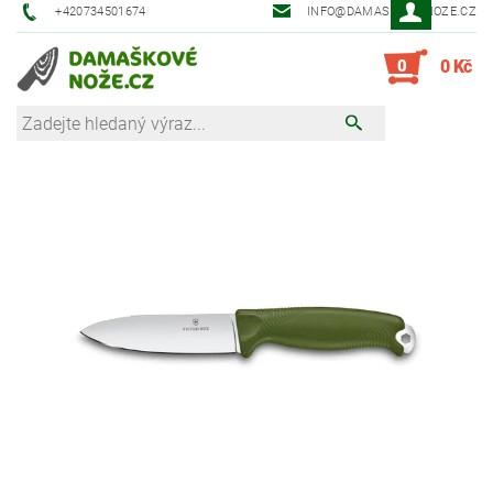
+420734501674
INFO@DAMASKOVE-NOZE.CZ
0
0 Kč