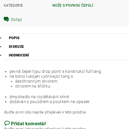
KATEGORIE
NOŽE S PEVNOU ČEPELÍ
Dotaz
POPIS
DISKUZE
HODNOCENÍ
pevná čepel typu drop point s konstrukcí full tang
na konci rukojeti vyčnívající tang s
šestihranným otvorem
otvorem na šňůrku
dmychadlo na rozdělávání ohně
dodáván s pouzdrem a poutkem na opasek
Buďte první, kdo napíše příspěvek k této položce.
Přidat komentář
Buďte první, kdo napíše příspěvek k této položce.