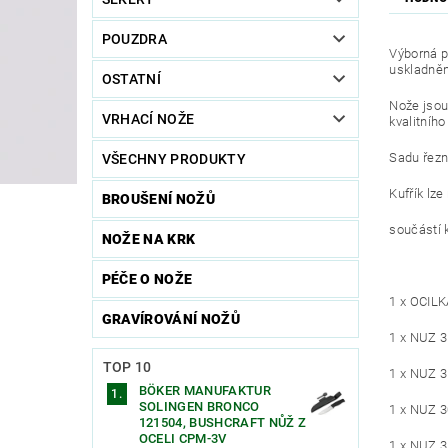
POUZDRA
Výborná p
uskladněn
OSTATNÍ
Nože jsou
VRHACÍ NOŽE
kvalitníh
Sadu řezn
VŠECHNY PRODUKTY
Kufřík lze
BROUŠENÍ NOŽŮ
součástí k
NOŽE NA KRK
PÉČE O NOŽE
1 x OCIL
GRAVÍROVÁNÍ NOŽŮ
1 x NUZ 
TOP 10
1 x NUZ 
BÖKER MANUFAKTUR
SOLINGEN BRONCO
1 x NUZ 
121504, BUSHCRAFT NŮŽ Z
OCELI CPM-3V
1 x NUZ 