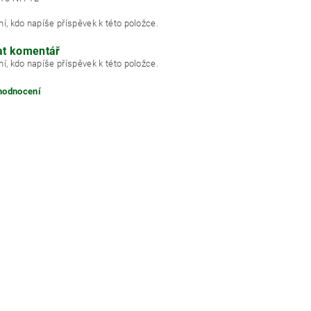
í, kdo napíše příspěvek k této položce.
at komentář
í, kdo napíše příspěvek k této položce.
 hodnocení
ním hodnocení souhlasíte s
podmínkami ochrany osobních údajů