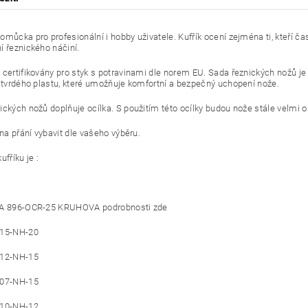
omůcka pro profesionální i hobby uživatele. Kufřík ocení zejména ti, kteří ča
í řeznického náčiní.
 certifikovány pro styk s potravinami dle norem EU. Sada řeznických nožů je v
o tvrdého plastu, které umožňuje komfortní a bezpečný uchopení nože.
ických nožů doplňuje ocílka. S použitím této ocílky budou nože stále velmi o
 na přání vybavit dle vašeho výběru.
ufříku je :
KA 896-OCR-25 KRUHOVA podrobnosti zde
315-NH-20
312-NH-15
307-NH-15
310-NH-12