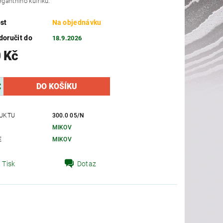
egantního kufříku.
st
Na objednávku
oručit do
18.9.2026
 Kč
UKTU
300.0 05/N
MIKOV
E
MIKOV
Tisk
Dotaz