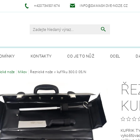
+420734501674
INFO@DAMASKOVE-NOZE.CZ
DMÍNKY
KONTAKTY
CO JE TO NŮŽ
OCEL
D
ANUFAKTURA SOLINGEN
ické nože
Mikov
Řeznické nože v kufříku 300.0 05/N
ŘE
KU
KUFRIK TY
vykošťovac