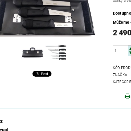
ocílky a el
Dostupno
Můžeme d
2 490
KÓD PROD
ZNAČKA
KATEGORI
ZE
CENÍ