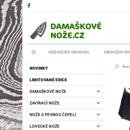
HODNOCENÍ OBCHODU
OBCHODNÍ PO
DRUHY OCELÍ
PARTNEŘI
BÖKEROVA M
Řezn
NOVINKY
LIMITOVANÉ EDICE
DAMAŠKOVÉ NOŽE
ZAVÍRACÍ NOŽE
NOŽE S PEVNOU ČEPELÍ
LOVECKÉ NOŽE