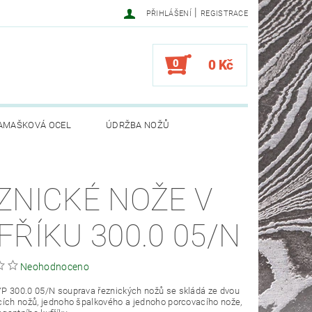
|
PŘIHLÁŠENÍ
REGISTRACE
0
0 Kč
AMAŠKOVÁ OCEL
ÚDRŽBA NOŽŮ
ZNICKÉ NOŽE V
FŘÍKU 300.0 05/N
Neohodnoceno
P 300.0 05/N souprava řeznických nožů se skládá ze dvou
ích nožů, jednoho špalkového a jednoho porcovacího nože,