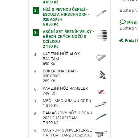
4 690 Kč
NŮŽ S PEVNOU ČEPELÍ -
Buďte prvn
ESCULTA HIRSCHHORN -
02BA593H
Přid
6 859 Kč
Buďte prvn
AKČNÍ SET ŘEZNÍK VELKÝ -
6 ŘEZNICKÝCH NOŽŮ S
Přidat
OCÍLKOU
2 190 Kč
KAPESNÍ NŮŽ ALOX
BANTAM
690 Kč
BOKER SNAC PAC -
03BO800
289 Kč
KAPESNÍ NŮŽ RAMBLER
749 Kč
MEČ - MAGNUM UNICORN
1 599 Kč
DAMAŠKOVÝ NŮŽ K ROKU
2021 1132021DAM
Vlože
7 990 Kč
MAGNUM SCHWERTER-SET
HATTORI HANZO 05ZS518