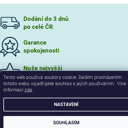
Dodání do 3 dnů
po celé ČR
Garance
spokojenosti
Vložením hodnocení souhlasíte s
podmínkami ochrany
osobních údajů
Nože nejvyšší
kvality
Tento web používá soubory cookie. Dalším procházením
tohoto webu vyjadřujete souhlas s jejich používáním.. Více
informací
zde
.
2026 © damaskove-noze.cz, všechna práva vyhrazena
NASTAVENÍ
Vytvořil Shoptet
SOUHLASÍM