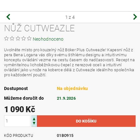
1
z 4
NŮŽ CUTWEAZLE
Neohodnoceno
Uvolněte místo pro kouzelný nůž Böker Plus Cutweazle! Kapesní nůž z
pera Bena Logana vás díky svému štíhlému designu a intuitivnímu
konceptu ovládání vezme na cestu časem do nadčasovosti. Recept na
vyměnitelnou lichoběžníkovou čepel z nerezové oceli a intuitivní
ovládání jako u nože na koberce dělá z Cutweazle ideálního společníka
pro každodenní použití.
Dostupnost
Na objednávku
Můžeme doručit do
21.9.2026
1 090 Kč
KÓD PRODUKTU
01BO915