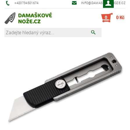
+420734501674
INFO@DAMASKOVE-NOZE.CZ
0
0 Kč