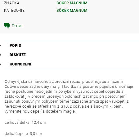
ZNAČKA
BOKER MAGNUM
KATEGORIE
BÖKER MAGNUM
Dotaz
POPIS
DISKUZE
HODNOCENÍ
Od nynějška už náročné až precizní řezací práce nejsou s nožem
Cutweweeze žádné čáry máry. Tlačítko na posuvné pojistce umožňuje
ručně postupně nebo jedním pohybem vysunout čepel dopředu a
zablokovat ji v předem určených polohách, zatímco při opětovném
zasunutí posuvným pohybem téměř zázračně zmizí zpět v rukojeti z
nerezové oceli se střenkami z G10. Dodává se s širokým klipem,
vyměnitelnou čepelí a dotekem magie.
celková délka: 12,4 cm
délka čepele: 3,0 cm