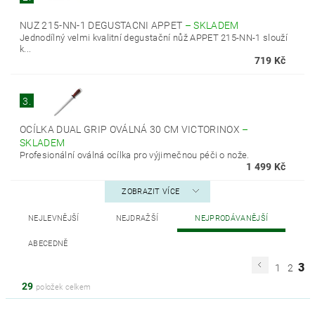
NUZ 215-NN-1 DEGUSTACNI APPET
–
SKLADEM
Jednodílný velmi kvalitní degustační nůž APPET 215-NN-1 slouží
k...
719 Kč
3.
OCÍLKA DUAL GRIP OVÁLNÁ 30 CM VICTORINOX
–
SKLADEM
Profesionální oválná ocílka pro výjimečnou péči o nože.
1 499 Kč
ZOBRAZIT VÍCE
NEJLEVNĚJŠÍ
NEJDRAŽŠÍ
NEJPRODÁVANĚJŠÍ
ABECEDNĚ
3
1
2
29
položek celkem