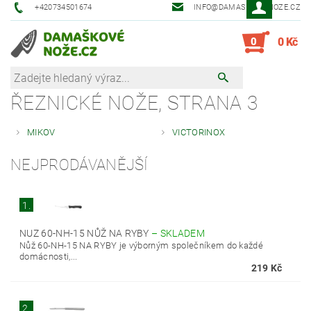
+420734501674
INFO@DAMASKOVE-NOZE.CZ
0
0 Kč
ŘEZNICKÉ NOŽE
, STRANA 3
MIKOV
VICTORINOX
NEJPRODÁVANĚJŠÍ
1.
NUZ 60-NH-15 NŮŽ NA RYBY
–
SKLADEM
Nůž 60-NH-15 NA RYBY je výborným společníkem do každé
domácnosti,...
219 Kč
2.