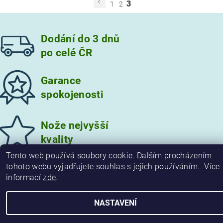
3
1
2
Dodání do 3 dnů
po celé ČR
Garance
spokojenosti
Nože nejvyšší
kvality
Tento web používá soubory cookie. Dalším procházením
tohoto webu vyjadřujete souhlas s jejich používáním.. Více
informací
zde
.
2026 © damaskove-noze.cz, všechna práva vyhrazena
Vytvořil Shoptet
NASTAVENÍ